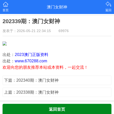
澳门女财神
首页
返回
202339期：澳门女财神
发表于：2026-05-21 22:34:15
69976
出处：
2023澳门正版资料
出处：
www.670288.com
欢迎向您的朋友推荐本站或本资料，一起交流！
下篇：202340期：澳门女财神
上篇：202338期：澳门女财神
返回首页